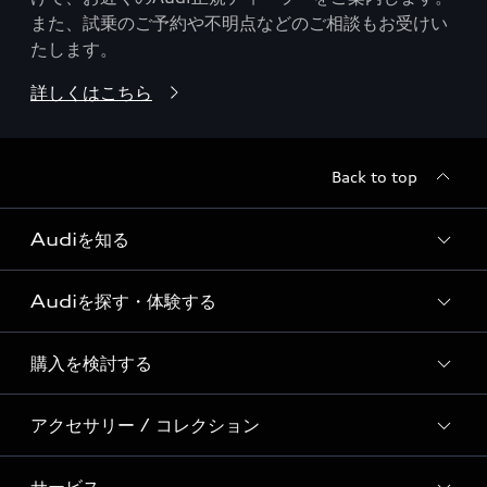
また、試乗のご予約や不明点などのご相談もお受けい
たします。
詳しくはこちら
Back to top
Audiを知る
Audiを探す・体験する
Audi ブランド
Story of Progress
購入を検討する
ディーラー検索
Audi Sport
新車在庫検索
アクセサリー / コレクション
モデル一覧
Formula 1®
試乗車・展示車検索
特別仕様モデル / 限定モデル
デジタルサービス