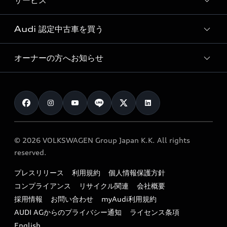
サービス
純正アクセサリー
見積り依頼
e-tronラインアップ
Audi exclusive
オンラインショップ
試乗予約
Audi 認定中古車を買う
サービス入庫予約
価格シミュレーション
Audi driving experience
Audi collection
サービスプログラム
車両比較
オーナーの方へお知らせ
Audi認定中古車
アウディナビアプリ
メンテナンス
ご購入サポート
Audi認定中古車検索
お知らせ
車検 / 定期点検
カタログ一覧
クオリティ
オーナー様向けキャンペーン
e-tronアフターサポート
保証
リコール関連情報
Audi Top Service紹介
© 2026 VOLKSWAGEN Group Japan K.K. All rights
メンテナンス
特定整備適用車一覧
reserved.
myAudi
24時間緊急サポート
リサイクル法
プレスリリース
利用規約
個人情報保護方針
ファイナンス
コンプライアンス
リサイクル関連
会社概要
よくある質問（FAQ）
採用情報
お問い合わせ
myAudi利用規約
キャンペーン / イベント
AUDI AGからのプライバシー通知
ライセンス条項
買取査定
English