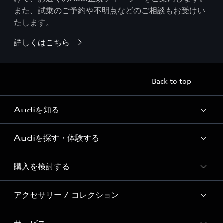
また、試乗のご予約や不明点などのご相談もお受けい
たします。
詳しくはこちら
Back to top
Audiを知る
Audiを探す・体験する
Audi ブランド
Story of Progress
購入を検討する
ディーラー検索
Audi Sport
新車在庫検索
アクセサリー / コレクション
モデル一覧
Formula 1®
試乗車・展示車検索
特別仕様モデル / 限定モデル
デジタルサービス