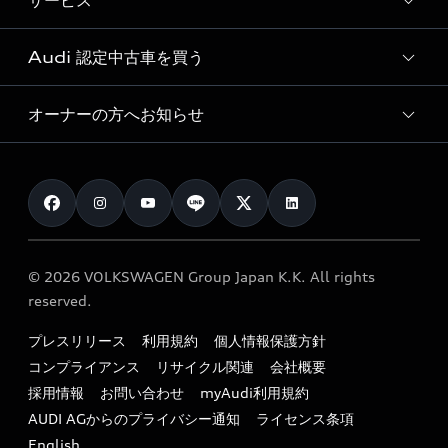
サービス
純正アクセサリー
見積り依頼
e-tronラインアップ
Audi exclusive
オンラインショップ
試乗予約
Audi 認定中古車を買う
サービス入庫予約
価格シミュレーション
Audi driving experience
Audi collection
サービスプログラム
車両比較
オーナーの方へお知らせ
Audi認定中古車
アウディナビアプリ
メンテナンス
ご購入サポート
Audi認定中古車検索
お知らせ
車検 / 定期点検
カタログ一覧
クオリティ
オーナー様向けキャンペーン
e-tronアフターサポート
保証
リコール関連情報
Audi Top Service紹介
© 2026 VOLKSWAGEN Group Japan K.K. All rights
メンテナンス
特定整備適用車一覧
reserved.
myAudi
24時間緊急サポート
リサイクル法
プレスリリース
利用規約
個人情報保護方針
ファイナンス
コンプライアンス
リサイクル関連
会社概要
よくある質問（FAQ）
採用情報
お問い合わせ
myAudi利用規約
キャンペーン / イベント
AUDI AGからのプライバシー通知
ライセンス条項
買取査定
English