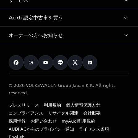
サービス
純正アクセサリー
見積り依頼
e-tronラインアップ
Audi exclusive
オンラインショップ
試乗予約
Audi 認定中古車を買う
サービス入庫予約
価格シミュレーション
Audi driving experience
Audi collection
サービスプログラム
車両比較
オーナーの方へお知らせ
Audi認定中古車
アウディナビアプリ
メンテナンス
ご購入サポート
Audi認定中古車検索
お知らせ
車検 / 定期点検
カタログ一覧
クオリティ
オーナー様向けキャンペーン
e-tronアフターサポート
保証
リコール関連情報
Audi Top Service紹介
© 2026 VOLKSWAGEN Group Japan K.K. All rights
メンテナンス
特定整備適用車一覧
reserved.
myAudi
24時間緊急サポート
リサイクル法
プレスリリース
利用規約
個人情報保護方針
ファイナンス
コンプライアンス
リサイクル関連
会社概要
よくある質問（FAQ）
採用情報
お問い合わせ
myAudi利用規約
キャンペーン / イベント
AUDI AGからのプライバシー通知
ライセンス条項
買取査定
English