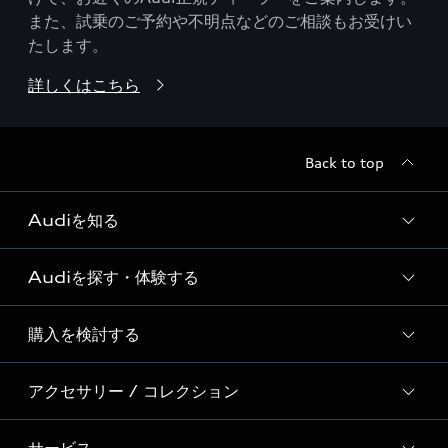
また、試乗のご予約や不明点などのご相談もお受けい
たします。
詳しくはこちら
Back to top
Audiを知る
Audiを探す・体験する
Audi ブランド
Story of Progress
購入を検討する
ディーラー検索
Audi Sport
新車在庫検索
アクセサリー / コレクション
モデル一覧
Formula 1®
試乗車・展示車検索
特別仕様モデル / 限定モデル
デジタルサービス