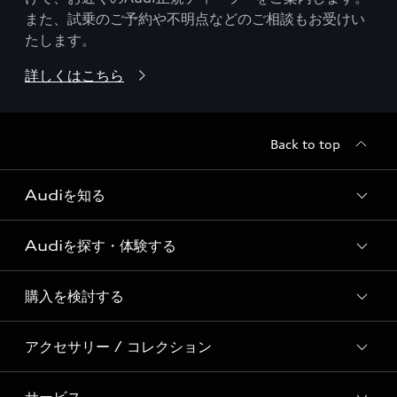
また、試乗のご予約や不明点などのご相談もお受けい
たします。
詳しくはこちら
Back to top
Audiを知る
Audiを探す・体験する
Audi ブランド
Story of Progress
購入を検討する
ディーラー検索
Audi Sport
新車在庫検索
アクセサリー / コレクション
モデル一覧
Formula 1®
試乗車・展示車検索
特別仕様モデル / 限定モデル
デジタルサービス