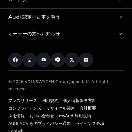
サービス
純正アクセサリー
見積もり依頼
e-tronラインアップ
Audi exclusive
オンラインショップ
試乗予約
Audi 認定中古車を買う
サービス入庫予約
価格シミュレーション
Audi driving experience
Audi collection
サービスプログラム
車両比較
オーナーの方へお知らせ
Audi認定中古車
アウディナビアプリ
メンテナンス
ご購入サポート
Audi認定中古車検索
お知らせ
車検 / 定期点検
カタログ一覧
クオリティ
オーナー様向けキャンペーン
e-tronアフターサポート
保証
リコール関連情報
Audi Top Service紹介
© 2026 VOLKSWAGEN Group Japan K.K. All rights
メンテナンス
特定整備適用車一覧
reserved.
myAudi
24時間緊急サポート
リサイクル法
プレスリリース
利用規約
個人情報保護方針
ファイナンス
コンプライアンス
リサイクル関連
会社概要
よくある質問（FAQ）
採用情報
お問い合わせ
myAudi利用規約
キャンペーン / イベント
AUDI AGからのプライバシー通知
ライセンス条項
買取査定
English