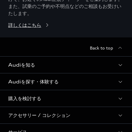
また、試乗のご予約や不明点などのご相談もお受けい
たします。
詳しくはこちら
Back to top
Audiを知る
Audiを探す・体験する
Audi ブランド
Story of Progress
購入を検討する
ディーラー検索
Audi Sport
新車在庫検索
アクセサリー / コレクション
モデル一覧
Formula 1®
試乗車・展示車検索
特別仕様モデル / 限定モデル
デジタルサービス