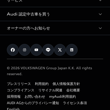
サービス
純正アクセサリー
見積り依頼
e-tronラインアップ
Audi exclusive
オンラインショップ
試乗予約
Audi 認定中古車を買う
サービス入庫予約
価格シミュレーション
Audi driving experience
Audi collection
サービスプログラム
車両比較
オーナーの方へお知らせ
Audi認定中古車
アウディナビアプリ
メンテナンス
ご購入サポート
Audi認定中古車検索
お知らせ
車検 / 定期点検
カタログ一覧
クオリティ
オーナー様向けキャンペーン
e-tronアフターサポート
保証
リコール関連情報
Audi Top Service紹介
© 2026 VOLKSWAGEN Group Japan K.K. All rights
メンテナンス
特定整備適用車一覧
reserved.
myAudi
24時間緊急サポート
リサイクル法
プレスリリース
利用規約
個人情報保護方針
ファイナンス
コンプライアンス
リサイクル関連
会社概要
よくある質問（FAQ）
採用情報
お問い合わせ
myAudi利用規約
キャンペーン / イベント
AUDI AGからのプライバシー通知
ライセンス条項
買取査定
English