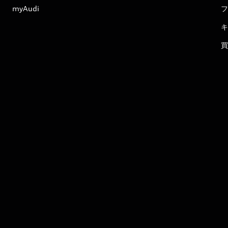
myAudi
フ
キ
買