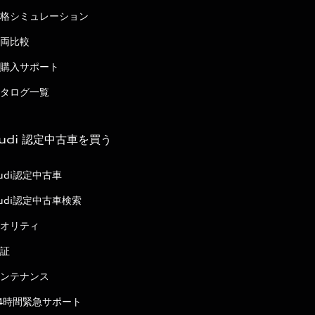
格シミュレーション
両比較
購入サポート
タログ一覧
udi 認定中古車を買う
udi認定中古車
udi認定中古車検索
オリティ
証
ンテナンス
4時間緊急サポート