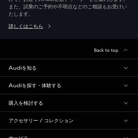
また、試乗のご予約や不明点などのご相談もお受けい
たします。
詳しくはこちら
Back to top
Audiを知る
Audiを探す・体験する
Audi ブランド
Story of Progress
購入を検討する
ディーラー検索
Audi Sport
新車在庫検索
アクセサリー / コレクション
モデル一覧
Formula 1®
試乗車・展示車検索
特別仕様モデル / 限定モデル
デジタルサービス