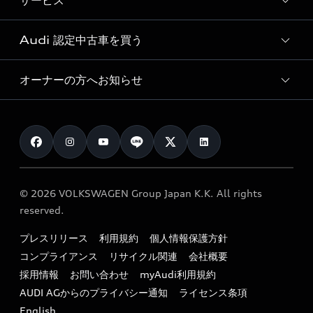
サービス
純正アクセサリー
見積り依頼
e-tronラインアップ
Audi exclusive
オンラインショップ
試乗予約
Audi 認定中古車を買う
サービス入庫予約
価格シミュレーション
Audi driving experience
Audi collection
サービスプログラム
車両比較
オーナーの方へお知らせ
Audi認定中古車
アウディナビアプリ
メンテナンス
ご購入サポート
Audi認定中古車検索
お知らせ
車検 / 定期点検
カタログ一覧
クオリティ
オーナー様向けキャンペーン
e-tronアフターサポート
保証
リコール関連情報
Audi Top Service紹介
© 2026 VOLKSWAGEN Group Japan K.K. All rights
メンテナンス
特定整備適用車一覧
reserved.
myAudi
24時間緊急サポート
リサイクル法
プレスリリース
利用規約
個人情報保護方針
ファイナンス
コンプライアンス
リサイクル関連
会社概要
よくある質問（FAQ）
採用情報
お問い合わせ
myAudi利用規約
キャンペーン / イベント
AUDI AGからのプライバシー通知
ライセンス条項
買取査定
English