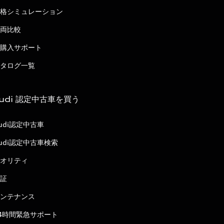
格シミュレーション
両比較
購入サポート
タログ一覧
udi 認定中古車を買う
udi認定中古車
udi認定中古車検索
オリティ
証
ンテナンス
4時間緊急サポート