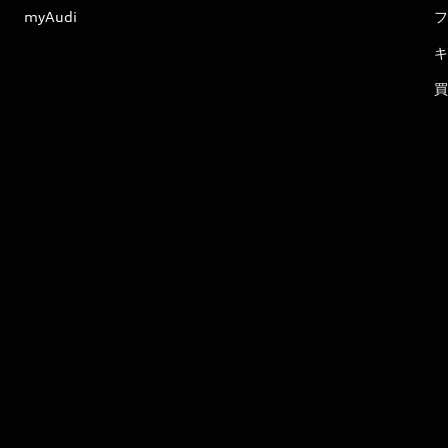
myAudi
フ
キ
買