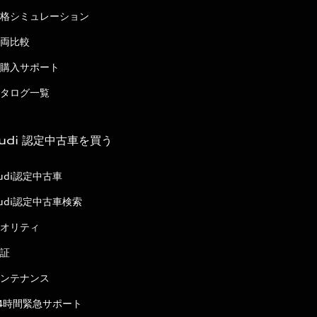
格シミュレーション
両比較
購入サポート
タログ一覧
udi 認定中古車を買う
udi認定中古車
udi認定中古車検索
オリティ
証
ンテナンス
4時間緊急サポート