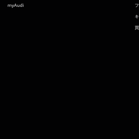
myAudi
フ
キ
買