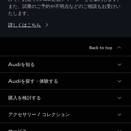
また、試乗のご予約や不明点などのご相談もお受けい
たします。
詳しくはこちら
Back to top
Audiを知る
Audiを探す・体験する
Audi ブランド
Story of Progress
購入を検討する
ディーラー検索
Audi Sport
新車在庫検索
アクセサリー / コレクション
モデル一覧
Formula 1®
試乗車・展示車検索
特別仕様モデル / 限定モデル
デジタルサービス