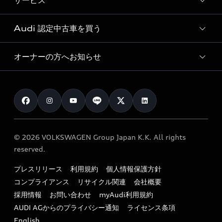
サービス
純正アクセサリー
見積り依頼
e-tronラインアップ
Audi exclusive
オンラインショップ
試乗予約
Audi 認定中古車を買う
サービス入庫予約
価格シミュレーション
Audi driving experience
Audi collection
サービスプログラム
車両比較
オーナーの方へお知らせ
Audi認定中古車
アウディナビアプリ
メンテナンス
ご購入サポート
Audi認定中古車検索
お知らせ
車検 / 定期点検
カタログ一覧
クオリティ
オーナー様向けキャンペーン
e-tronアフターサポート
保証
リコール関連情報
Audi Top Service紹介
© 2026 VOLKSWAGEN Group Japan K.K. All rights
メンテナンス
特定整備適用車一覧
reserved.
myAudi
24時間緊急サポート
リサイクル法
プレスリリース
利用規約
個人情報保護方針
ファイナンス
コンプライアンス
リサイクル関連
会社概要
よくある質問（FAQ）
採用情報
お問い合わせ
myAudi利用規約
キャンペーン / イベント
AUDI AGからのプライバシー通知
ライセンス条項
買取査定
English