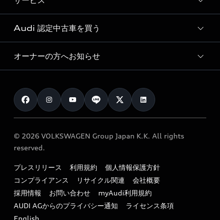
サービス
純正アクセサリー
見積り依頼
e-tronラインアップ
Audi exclusive
オンラインショップ
試乗予約
Audi 認定中古車を買う
サービス入庫予約
価格シミュレーション
Audi driving experience
Audi collection
サービスプログラム
車両比較
オーナーの方へお知らせ
Audi認定中古車
アウディナビアプリ
メンテナンス
ご購入サポート
Audi認定中古車検索
お知らせ
車検 / 定期点検
カタログ一覧
クオリティ
オーナー様向けキャンペーン
e-tronアフターサポート
保証
リコール関連情報
Audi Top Service紹介
© 2026 VOLKSWAGEN Group Japan K.K. All rights
メンテナンス
特定整備適用車一覧
reserved.
myAudi
24時間緊急サポート
リサイクル法
プレスリリース
利用規約
個人情報保護方針
ファイナンス
コンプライアンス
リサイクル関連
会社概要
よくある質問（FAQ）
採用情報
お問い合わせ
myAudi利用規約
キャンペーン / イベント
AUDI AGからのプライバシー通知
ライセンス条項
買取査定
English