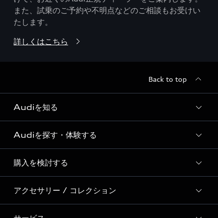
また、試乗のご予約や不明点などのご相談もお受けい
たします。
詳しくはこちら
Back to top
Audiを知る
Audiを探す・体験する
Audi ブランド
Story of Progress
購入を検討する
ディーラー検索
Audi Sport
新車在庫検索
アクセサリー / コレクション
モデル一覧
Formula 1®
試乗車・展示車検索
特別仕様モデル / 限定モデル
デジタルサービス