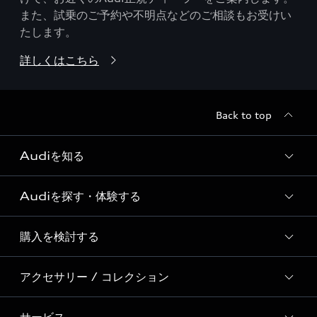
また、試乗のご予約や不明点などのご相談もお受けい
たします。
詳しくはこちら
Back to top
Audiを知る
Audiを探す・体験する
Audi ブランド
Story of Progress
購入を検討する
ディーラー検索
Audi Sport
新車在庫検索
アクセサリー / コレクション
モデル一覧
Formula 1®
試乗車・展示車検索
特別仕様モデル / 限定モデル
デジタルサービス