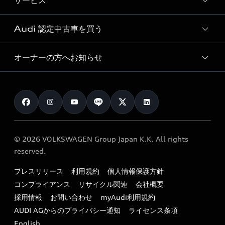
サービス
純正アクセサリー
見積り依頼
e-tronラインアップ
Audi exclusive
オンラインショップ
試乗予約
Audi 認定中古車を買う
サービス入庫予約
価格シミュレーション
Audi driving experience
Audi collection
サービスプログラム
車両比較
オーナーの方へお知らせ
Audi認定中古車
アウディナビアプリ
メンテナンス
ご購入サポート
Audi認定中古車検索
お知らせ
車検 / 定期点検
カタログ一覧
クオリティ
オーナー様向けキャンペーン
e-tronアフターサポート
保証
リコール関連情報
Audi Top Service紹介
© 2026 VOLKSWAGEN Group Japan K.K. All rights
メンテナンス
特定整備適用車一覧
reserved.
myAudi
24時間緊急サポート
リサイクル法
プレスリリース
利用規約
個人情報保護方針
ファイナンス
コンプライアンス
リサイクル関連
会社概要
よくある質問（FAQ）
採用情報
お問い合わせ
myAudi利用規約
キャンペーン / イベント
AUDI AGからのプライバシー通知
ライセンス条項
買取査定
English