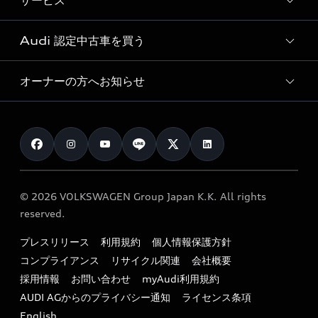
サービス
純正アクセサリー
見積り依頼
e-tronラインアップ
Audi exclusive
オンラインショップ
試乗予約
Audi 認定中古車を買う
サービス入庫予約
価格シミュレーション
Audi driving experience
Audi collection
サービスプログラム
車両比較
オーナーの方へお知らせ
Audi認定中古車
アウディナビアプリ
メンテナンス
ご購入サポート
Audi認定中古車検索
お知らせ
車検 / 定期点検
カタログ一覧
クオリティ
オーナー様向けキャンペーン
e-tronアフターサポート
保証
リコール関連情報
Audi Top Service紹介
© 2026 VOLKSWAGEN Group Japan K.K. All rights
メンテナンス
特定整備適用車一覧
reserved.
myAudi
24時間緊急サポート
リサイクル法
プレスリリース
利用規約
個人情報保護方針
ファイナンス
コンプライアンス
リサイクル関連
会社概要
よくある質問（FAQ）
採用情報
お問い合わせ
myAudi利用規約
キャンペーン / イベント
AUDI AGからのプライバシー通知
ライセンス条項
買取査定
English