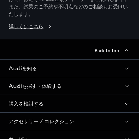
また、試乗のご予約や不明点などのご相談もお受けい
たします。
詳しくはこちら
Back to top
Audiを知る
Audiを探す・体験する
Audi ブランド
Story of Progress
購入を検討する
ディーラー検索
Audi Sport
新車在庫検索
アクセサリー / コレクション
モデル一覧
Formula 1®
試乗車・展示車検索
特別仕様モデル / 限定モデル
デジタルサービス