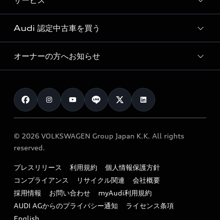
サービス
純正アクセサリー
見積り依頼
e-tronラインアップ
Audi exclusive
オンラインショップ
試乗予約
Audi 認定中古車を買う
サービス入庫予約
価格シミュレーション
Audi driving experience
Audi collection
サービスプログラム
車両比較
オーナーの方へお知らせ
Audi認定中古車
アウディナビアプリ
メンテナンス
ご購入サポート
Audi認定中古車検索
お知らせ
車検 / 定期点検
カタログ一覧
クオリティ
オーナー様向けキャンペーン
e-tronアフターサポート
保証
リコール関連情報
Audi Top Service紹介
© 2026 VOLKSWAGEN Group Japan K.K. All rights
メンテナンス
特定整備適用車一覧
reserved.
myAudi
24時間緊急サポート
リサイクル法
プレスリリース
利用規約
個人情報保護方針
ファイナンス
コンプライアンス
リサイクル関連
会社概要
よくある質問（FAQ）
採用情報
お問い合わせ
myAudi利用規約
キャンペーン / イベント
AUDI AGからのプライバシー通知
ライセンス条項
買取査定
English