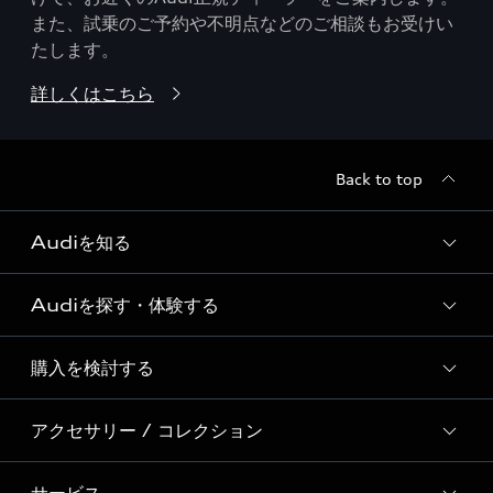
また、試乗のご予約や不明点などのご相談もお受けい
たします。
詳しくはこちら
Back to top
Audiを知る
Audiを探す・体験する
Audi ブランド
Story of Progress
購入を検討する
ディーラー検索
Audi Sport
新車在庫検索
アクセサリー / コレクション
モデル一覧
Formula 1®
試乗車・展示車検索
特別仕様モデル / 限定モデル
デジタルサービス