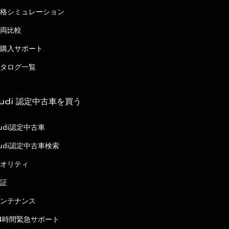
格シミュレーション
両比較
購入サポート
タログ一覧
udi 認定中古車を買う
udi認定中古車
udi認定中古車検索
オリティ
証
ンテナンス
4時間緊急サポート