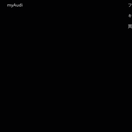
myAudi
フ
キ
買