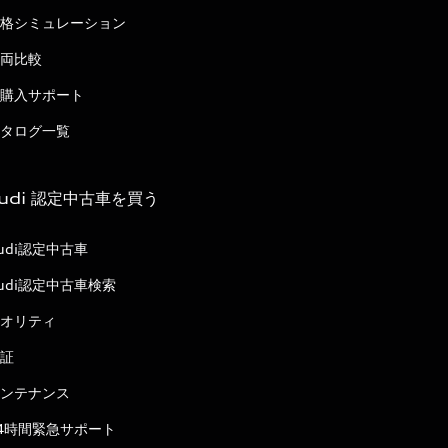
格シミュレーション
両比較
購入サポート
タログ一覧
udi 認定中古車を買う
udi認定中古車
udi認定中古車検索
オリティ
証
ンテナンス
4時間緊急サポート