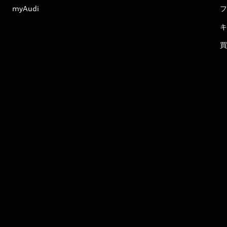
myAudi
フ
キ
買