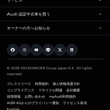
サービス
純正アクセサリー
見積り依頼
e-tronラインアップ
Audi exclusive
オンラインショップ
試乗予約
Audi 認定中古車を買う
サービス入庫予約
価格シミュレーション
Audi driving experience
Audi collection
サービスプログラム
車両比較
オーナーの方へお知らせ
Audi認定中古車
アウディナビアプリ
メンテナンス
ご購入サポート
Audi認定中古車検索
お知らせ
車検 / 定期点検
カタログ一覧
クオリティ
オーナー様向けキャンペーン
e-tronアフターサポート
保証
リコール関連情報
Audi Top Service紹介
© 2026 VOLKSWAGEN Group Japan K.K. All rights
メンテナンス
特定整備適用車一覧
reserved.
myAudi
24時間緊急サポート
リサイクル法
プレスリリース
利用規約
個人情報保護方針
ファイナンス
コンプライアンス
リサイクル関連
会社概要
よくある質問（FAQ）
採用情報
お問い合わせ
myAudi利用規約
キャンペーン / イベント
AUDI AGからのプライバシー通知
ライセンス条項
買取査定
English