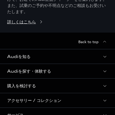
また、試乗のご予約や不明点などのご相談もお受けい
たします。
詳しくはこちら
Back to top
Audiを知る
Audiを探す・体験する
Audi ブランド
Story of Progress
購入を検討する
ディーラー検索
Audi Sport
新車在庫検索
アクセサリー / コレクション
モデル一覧
Formula 1®
試乗車・展示車検索
特別仕様モデル / 限定モデル
デジタルサービス