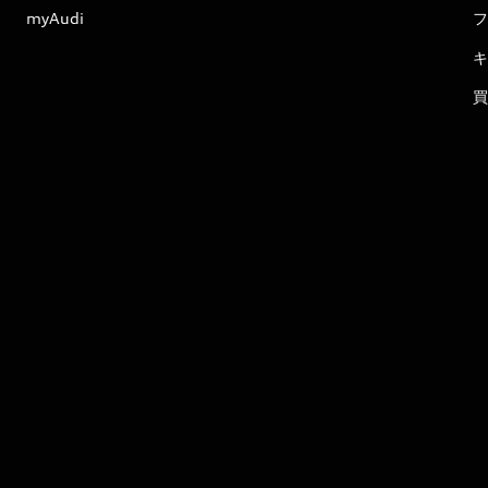
myAudi
フ
キ
買