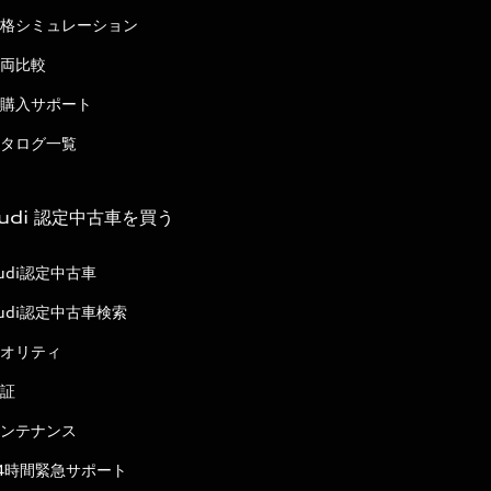
格シミュレーション
両比較
購入サポート
タログ一覧
udi 認定中古車を買う
udi認定中古車
udi認定中古車検索
オリティ
証
ンテナンス
4時間緊急サポート