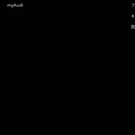
myAudi
フ
キ
買