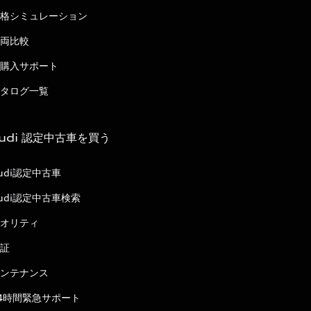
格シミュレーション
両比較
購入サポート
タログ一覧
udi 認定中古車を買う
udi認定中古車
udi認定中古車検索
オリティ
証
ンテナンス
4時間緊急サポート