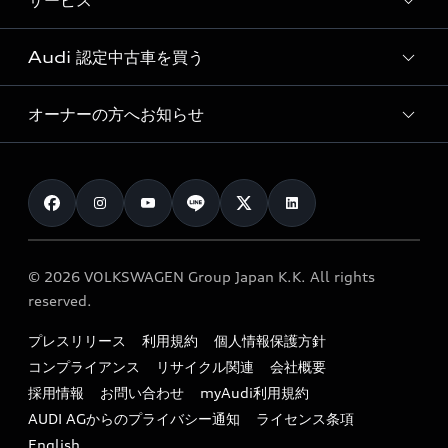
サービス
純正アクセサリー
見積り依頼
e-tronラインアップ
Audi exclusive
オンラインショップ
試乗予約
Audi 認定中古車を買う
サービス入庫予約
価格シミュレーション
Audi driving experience
Audi collection
サービスプログラム
車両比較
オーナーの方へお知らせ
Audi認定中古車
アウディナビアプリ
メンテナンス
ご購入サポート
Audi認定中古車検索
お知らせ
車検 / 定期点検
カタログ一覧
クオリティ
オーナー様向けキャンペーン
e-tronアフターサポート
保証
リコール関連情報
Audi Top Service紹介
© 2026 VOLKSWAGEN Group Japan K.K. All rights
メンテナンス
特定整備適用車一覧
reserved.
myAudi
24時間緊急サポート
リサイクル法
プレスリリース
利用規約
個人情報保護方針
ファイナンス
コンプライアンス
リサイクル関連
会社概要
よくある質問（FAQ）
採用情報
お問い合わせ
myAudi利用規約
キャンペーン / イベント
AUDI AGからのプライバシー通知
ライセンス条項
買取査定
English