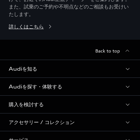
また、試乗のご予約や不明点などのご相談もお受けい
たします。
詳しくはこちら
Back to top
Audiを知る
Audiを探す・体験する
Audi ブランド
Story of Progress
購入を検討する
ディーラー検索
Audi Sport
新車在庫検索
アクセサリー / コレクション
モデル一覧
Formula 1®
試乗車・展示車検索
特別仕様モデル / 限定モデル
デジタルサービス