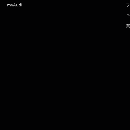
myAudi
フ
キ
買