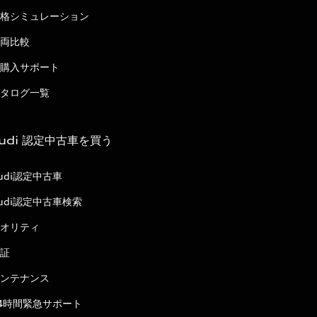
格シミュレーション
両比較
購入サポート
タログ一覧
udi 認定中古車を買う
udi認定中古車
udi認定中古車検索
オリティ
証
ンテナンス
4時間緊急サポート