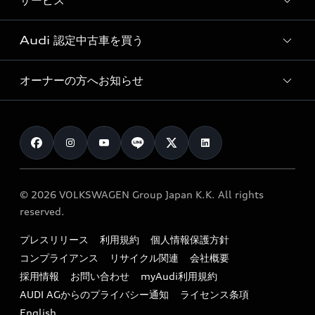
サービス
純正アクセサリー
見積り依頼
e-tronラインアップ
Audi exclusive
オンラインショップ
試乗予約
Audi 認定中古車を買う
サービス入庫予約
価格シミュレーション
Audi driving experience
Audi collection
サービスプログラム
車両比較
オーナーの方へお知らせ
Audi認定中古車
アウディナビアプリ
メンテナンス
ご購入サポート
Audi認定中古車検索
お知らせ
車検 / 定期点検
カタログ一覧
クオリティ
オーナー様向けキャンペーン
e-tronアフターサポート
保証
リコール関連情報
Audi Top Service紹介
© 2026 VOLKSWAGEN Group Japan K.K. All rights
メンテナンス
特定整備適用車一覧
reserved.
myAudi
24時間緊急サポート
リサイクル法
プレスリリース
利用規約
個人情報保護方針
ファイナンス
コンプライアンス
リサイクル関連
会社概要
よくある質問（FAQ）
採用情報
お問い合わせ
myAudi利用規約
キャンペーン / イベント
AUDI AGからのプライバシー通知
ライセンス条項
買取査定
English