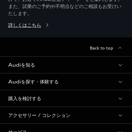
また、試乗のご予約や不明点などのご相談もお受けい
たします。
詳しくはこちら
Back to top
Audiを知る
Audiを探す・体験する
Audi ブランド
Story of Progress
購入を検討する
ディーラー検索
Audi Sport
新車在庫検索
アクセサリー / コレクション
モデル一覧
Formula 1®
試乗車・展示車検索
特別仕様モデル / 限定モデル
デジタルサービス