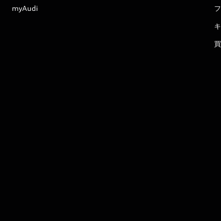
myAudi
フ
キ
買