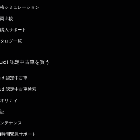
格シミュレーション
両比較
購入サポート
タログ一覧
udi 認定中古車を買う
udi認定中古車
udi認定中古車検索
オリティ
証
ンテナンス
4時間緊急サポート