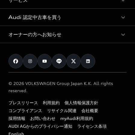
サービス
純正アクセサリー
見積り依頼
e-tronラインアップ
Audi exclusive
オンラインショップ
試乗予約
Audi 認定中古車を買う
サービス入庫予約
価格シミュレーション
Audi driving experience
Audi collection
サービスプログラム
車両比較
オーナーの方へお知らせ
Audi認定中古車
アウディナビアプリ
メンテナンス
ご購入サポート
Audi認定中古車検索
お知らせ
車検 / 定期点検
カタログ一覧
クオリティ
オーナー様向けキャンペーン
e-tronアフターサポート
保証
リコール関連情報
Audi Top Service紹介
© 2026 VOLKSWAGEN Group Japan K.K. All rights
メンテナンス
特定整備適用車一覧
reserved.
myAudi
24時間緊急サポート
リサイクル法
プレスリリース
利用規約
個人情報保護方針
ファイナンス
コンプライアンス
リサイクル関連
会社概要
よくある質問（FAQ）
採用情報
お問い合わせ
myAudi利用規約
キャンペーン / イベント
AUDI AGからのプライバシー通知
ライセンス条項
買取査定
English