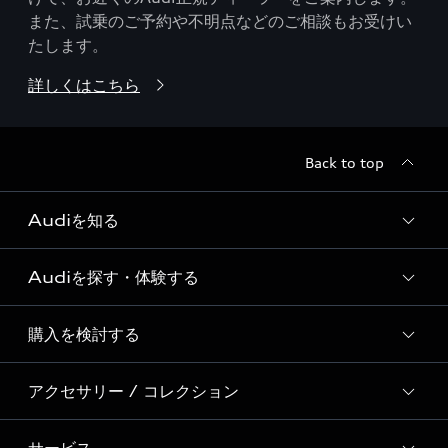
また、試乗のご予約や不明点などのご相談もお受けい
たします。
詳しくはこちら
Back to top
Audiを知る
Audiを探す・体験する
Audi ブランド
Story of Progress
購入を検討する
ディーラー検索
Audi Sport
新車在庫検索
アクセサリー / コレクション
モデル一覧
Formula 1®
試乗車・展示車検索
特別仕様モデル / 限定モデル
デジタルサービス