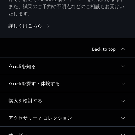
また、試乗のご予約や不明点などのご相談もお受けい
たします。
詳しくはこちら
Back to top
Audiを知る
Audiを探す・体験する
Audi ブランド
Story of Progress
購入を検討する
ディーラー検索
Audi Sport
新車在庫検索
アクセサリー / コレクション
モデル一覧
Formula 1®
試乗車・展示車検索
特別仕様モデル / 限定モデル
デジタルサービス