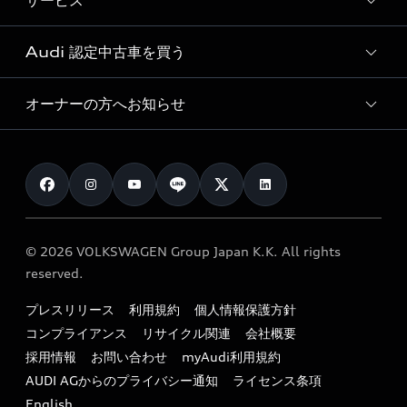
サービス
純正アクセサリー
見積り依頼
e-tronラインアップ
Audi exclusive
オンラインショップ
試乗予約
Audi 認定中古車を買う
サービス入庫予約
価格シミュレーション
Audi driving experience
Audi collection
サービスプログラム
車両比較
オーナーの方へお知らせ
Audi認定中古車
アウディナビアプリ
メンテナンス
ご購入サポート
Audi認定中古車検索
お知らせ
車検 / 定期点検
カタログ一覧
クオリティ
オーナー様向けキャンペーン
e-tronアフターサポート
保証
リコール関連情報
Audi Top Service紹介
© 2026 VOLKSWAGEN Group Japan K.K. All rights
メンテナンス
特定整備適用車一覧
reserved.
myAudi
24時間緊急サポート
リサイクル法
プレスリリース
利用規約
個人情報保護方針
ファイナンス
コンプライアンス
リサイクル関連
会社概要
よくある質問（FAQ）
採用情報
お問い合わせ
myAudi利用規約
キャンペーン / イベント
AUDI AGからのプライバシー通知
ライセンス条項
買取査定
English