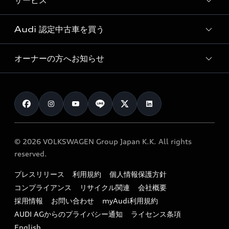
サービス
純正アクセサリー
見積り依頼
e-tronラインアップ
Audi exclusive
オンラインショップ
試乗予約
Audi 認定中古車を買う
サービス入庫予約
価格シミュレーション
Audi driving experience
Audi collection
サービスプログラム
車両比較
オーナーの方へお知らせ
Audi認定中古車
アウディナビアプリ
メンテナンス
ご購入サポート
Audi認定中古車検索
お知らせ
車検 / 定期点検
カタログ一覧
クオリティ
オーナー様向けキャンペーン
e-tronアフターサポート
保証
リコール関連情報
Audi Top Service紹介
© 2026 VOLKSWAGEN Group Japan K.K. All rights
メンテナンス
特定整備適用車一覧
reserved.
myAudi
24時間緊急サポート
リサイクル法
プレスリリース
利用規約
個人情報保護方針
ファイナンス
コンプライアンス
リサイクル関連
会社概要
よくある質問（FAQ）
採用情報
お問い合わせ
myAudi利用規約
キャンペーン / イベント
AUDI AGからのプライバシー通知
ライセンス条項
買取査定
English