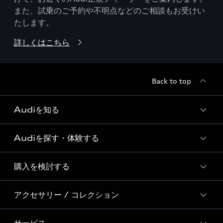
また、試乗のご予約や不明点などのご相談もお受けい
たします。
詳しくはこちら
Back to top
Audiを知る
Audiを探す・体験する
Audi ブランド
Story of Progress
購入を検討する
ディーラー検索
Audi Sport
新車在庫検索
アクセサリー / コレクション
モデル一覧
Formula 1®
試乗車・展示車検索
特別仕様モデル / 限定モデル
デジタルサービス