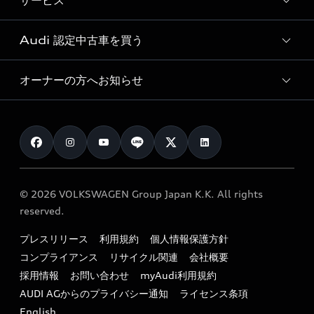
サービス
純正アクセサリー
見積り依頼
e-tronラインアップ
Audi exclusive
オンラインショップ
試乗予約
Audi 認定中古車を買う
サービス入庫予約
価格シミュレーション
Audi driving experience
Audi collection
サービスプログラム
車両比較
オーナーの方へお知らせ
Audi認定中古車
アウディナビアプリ
メンテナンス
ご購入サポート
Audi認定中古車検索
お知らせ
車検 / 定期点検
カタログ一覧
クオリティ
オーナー様向けキャンペーン
e-tronアフターサポート
保証
リコール関連情報
Audi Top Service紹介
© 2026 VOLKSWAGEN Group Japan K.K. All rights
メンテナンス
特定整備適用車一覧
reserved.
myAudi
24時間緊急サポート
リサイクル法
プレスリリース
利用規約
個人情報保護方針
ファイナンス
コンプライアンス
リサイクル関連
会社概要
よくある質問（FAQ）
採用情報
お問い合わせ
myAudi利用規約
キャンペーン / イベント
AUDI AGからのプライバシー通知
ライセンス条項
買取査定
English