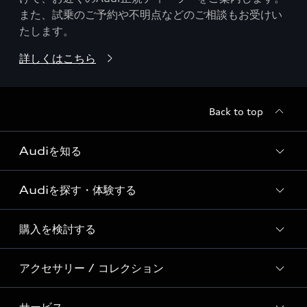
また、試乗のご予約や不明点などのご相談もお受けい
たします。
詳しくはこちら
Back to top
Audiを知る
Audiを探す・体験する
Audi ブランド
Story of Progress
購入を検討する
ディーラー検索
Audi Sport
新車在庫検索
アクセサリー / コレクション
モデル一覧
Formula 1®
試乗車・展示車検索
特別仕様モデル / 限定モデル
デジタルサービス