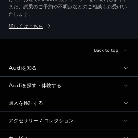
また、試乗のご予約や不明点などのご相談もお受けい
たします。
詳しくはこちら
Back to top
Audiを知る
Audiを探す・体験する
Audi ブランド
Story of Progress
購入を検討する
ディーラー検索
Audi Sport
新車在庫検索
アクセサリー / コレクション
モデル一覧
Formula 1®
試乗車・展示車検索
特別仕様モデル / 限定モデル
デジタルサービス