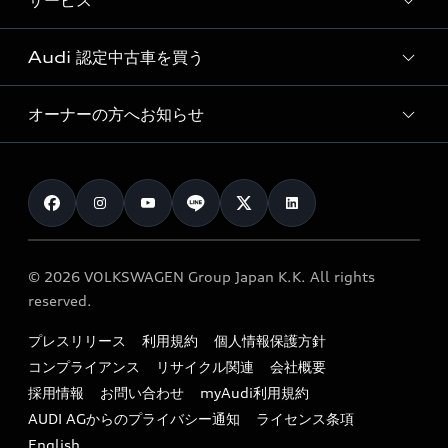
サービス
純正アクセサリー
見積り依頼
e-tronラインアップ
Audi exclusive
オンラインショップ
試乗予約
Audi 認定中古車を買う
サービス入庫予約
価格シミュレーション
Audi driving experience
Audi collection
サービスプログラム
車両比較
オーナーの方へお知らせ
Audi認定中古車
アウディナビアプリ
メンテナンス
ご購入サポート
Audi認定中古車検索
お知らせ
車検 / 定期点検
カタログ一覧
クオリティ
オーナー様向けキャンペーン
e-tronアフターサポート
保証
リコール関連情報
Audi Top Service紹介
© 2026 VOLKSWAGEN Group Japan K.K. All rights
メンテナンス
特定整備適用車一覧
reserved.
myAudi
24時間緊急サポート
リサイクル法
プレスリリース
利用規約
個人情報保護方針
ファイナンス
コンプライアンス
リサイクル関連
会社概要
よくある質問（FAQ）
採用情報
お問い合わせ
myAudi利用規約
キャンペーン / イベント
AUDI AGからのプライバシー通知
ライセンス条項
買取査定
English