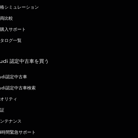
格シミュレーション
両比較
購入サポート
タログ一覧
udi 認定中古車を買う
udi認定中古車
udi認定中古車検索
オリティ
証
ンテナンス
4時間緊急サポート