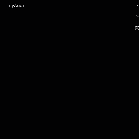
myAudi
フ
キ
買