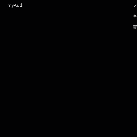
myAudi
フ
キ
買