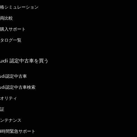
格シミュレーション
両比較
購入サポート
タログ一覧
udi 認定中古車を買う
udi認定中古車
udi認定中古車検索
オリティ
証
ンテナンス
4時間緊急サポート