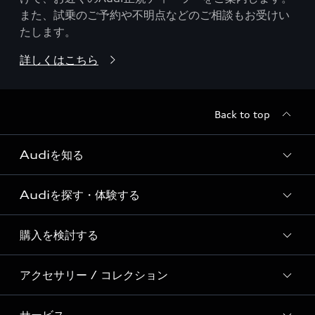
また、試乗のご予約や不明点などのご相談もお受けい
たします。
詳しくはこちら
Back to top
Audiを知る
Audiを探す・体験する
Audi ブランド
Story of Progress
購入を検討する
ディーラー検索
Audi Sport
新車在庫検索
アクセサリー / コレクション
モデル一覧
Formula 1®
試乗車・展示車検索
特別仕様モデル / 限定モデル
デジタルサービス