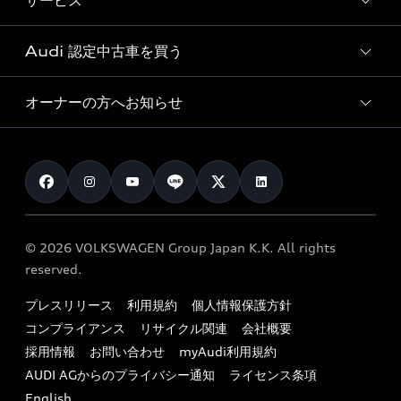
サービス
純正アクセサリー
見積り依頼
e-tronラインアップ
Audi exclusive
オンラインショップ
試乗予約
Audi 認定中古車を買う
サービス入庫予約
価格シミュレーション
Audi driving experience
Audi collection
サービスプログラム
車両比較
オーナーの方へお知らせ
Audi認定中古車
アウディナビアプリ
メンテナンス
ご購入サポート
Audi認定中古車検索
お知らせ
車検 / 定期点検
カタログ一覧
クオリティ
オーナー様向けキャンペーン
e-tronアフターサポート
保証
リコール関連情報
Audi Top Service紹介
© 2026 VOLKSWAGEN Group Japan K.K. All rights
メンテナンス
特定整備適用車一覧
reserved.
myAudi
24時間緊急サポート
リサイクル法
プレスリリース
利用規約
個人情報保護方針
ファイナンス
コンプライアンス
リサイクル関連
会社概要
よくある質問（FAQ）
採用情報
お問い合わせ
myAudi利用規約
キャンペーン / イベント
AUDI AGからのプライバシー通知
ライセンス条項
買取査定
English