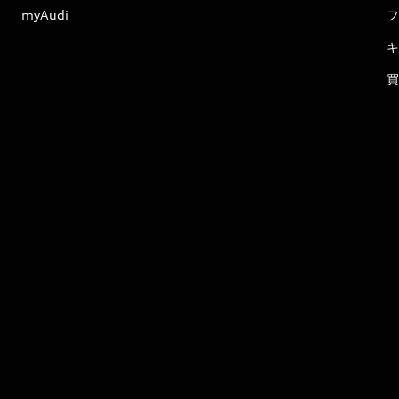
myAudi
フ
キ
買