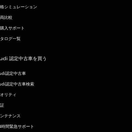
格シミュレーション
両比較
購入サポート
タログ一覧
udi 認定中古車を買う
udi認定中古車
udi認定中古車検索
オリティ
証
ンテナンス
4時間緊急サポート