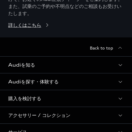
また、試乗のご予約や不明点などのご相談もお受けい
たします。
詳しくはこちら
Back to top
Audiを知る
Audiを探す・体験する
Audi ブランド
Story of Progress
購入を検討する
ディーラー検索
Audi Sport
新車在庫検索
アクセサリー / コレクション
モデル一覧
Formula 1®
試乗車・展示車検索
特別仕様モデル / 限定モデル
デジタルサービス