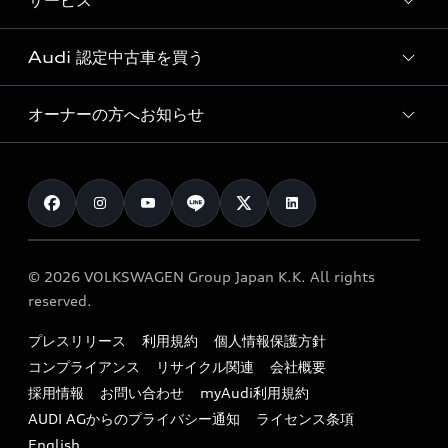
サービス
純正アクセサリー
見積り依頼
e-tronラインアップ
Audi exclusive
オンラインショップ
試乗予約
Audi 認定中古車を買う
サービス入庫予約
価格シミュレーション
Audi driving experience
Audi collection
サービスプログラム
車両比較
オーナーの方へお知らせ
Audi認定中古車
アウディナビアプリ
メンテナンス
ご購入サポート
Audi認定中古車検索
お知らせ
車検 / 定期点検
カタログ一覧
クオリティ
オーナー様向けキャンペーン
e-tronアフターサポート
保証
リコール関連情報
Audi Top Service紹介
© 2026 VOLKSWAGEN Group Japan K.K. All rights
メンテナンス
特定整備適用車一覧
reserved.
myAudi
24時間緊急サポート
リサイクル法
プレスリリース
利用規約
個人情報保護方針
ファイナンス
コンプライアンス
リサイクル関連
会社概要
よくある質問（FAQ）
採用情報
お問い合わせ
myAudi利用規約
キャンペーン / イベント
AUDI AGからのプライバシー通知
ライセンス条項
買取査定
English