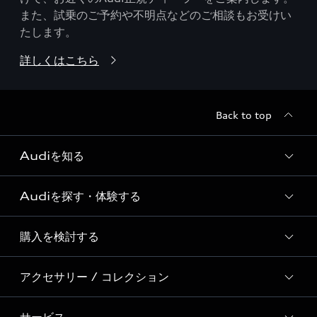
また、試乗のご予約や不明点などのご相談もお受けい
たします。
詳しくはこちら
Back to top
Audiを知る
Audiを探す・体験する
Audi ブランド
Story of Progress
購入を検討する
ディーラー検索
Audi Sport
新車在庫検索
アクセサリー / コレクション
モデル一覧
Formula 1®
試乗車・展示車検索
特別仕様モデル / 限定モデル
デジタルサービス