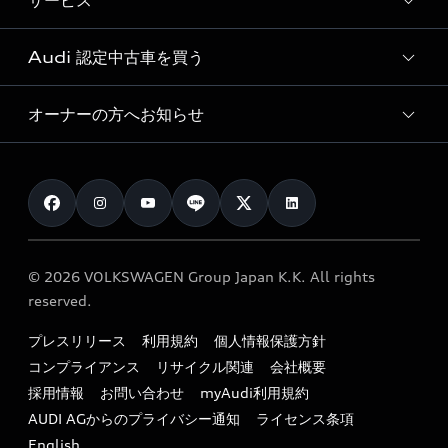
サービス
純正アクセサリー
見積り依頼
e-tronラインアップ
Audi exclusive
オンラインショップ
試乗予約
Audi 認定中古車を買う
サービス入庫予約
価格シミュレーション
Audi driving experience
Audi collection
サービスプログラム
車両比較
オーナーの方へお知らせ
Audi認定中古車
アウディナビアプリ
メンテナンス
ご購入サポート
Audi認定中古車検索
お知らせ
車検 / 定期点検
カタログ一覧
クオリティ
オーナー様向けキャンペーン
e-tronアフターサポート
保証
リコール関連情報
Audi Top Service紹介
© 2026 VOLKSWAGEN Group Japan K.K. All rights
メンテナンス
特定整備適用車一覧
reserved.
myAudi
24時間緊急サポート
リサイクル法
プレスリリース
利用規約
個人情報保護方針
ファイナンス
コンプライアンス
リサイクル関連
会社概要
よくある質問（FAQ）
採用情報
お問い合わせ
myAudi利用規約
キャンペーン / イベント
AUDI AGからのプライバシー通知
ライセンス条項
買取査定
English