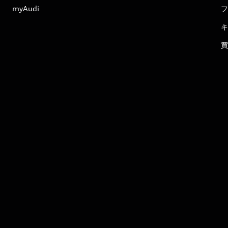
myAudi
フ
キ
買