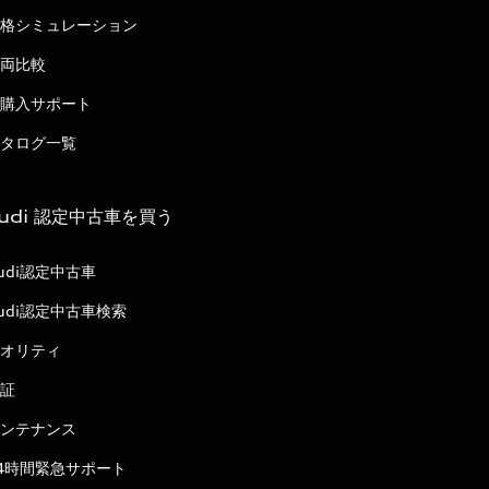
格シミュレーション
両比較
購入サポート
タログ一覧
udi 認定中古車を買う
udi認定中古車
udi認定中古車検索
オリティ
証
ンテナンス
4時間緊急サポート