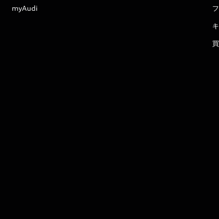
myAudi
フ
キ
買