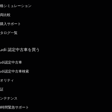
格シミュレーション
両比較
購入サポート
タログ一覧
udi 認定中古車を買う
udi認定中古車
udi認定中古車検索
オリティ
証
ンテナンス
4時間緊急サポート