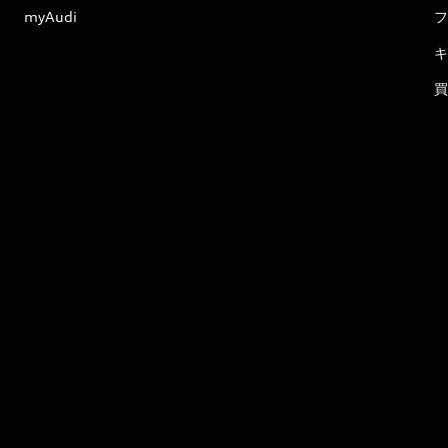
myAudi
フ
キ
買