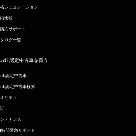
格シミュレーション
両比較
購入サポート
タログ一覧
udi 認定中古車を買う
udi認定中古車
udi認定中古車検索
オリティ
証
ンテナンス
4時間緊急サポート