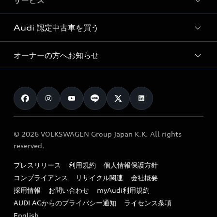
サービス
純正アクセサリー
見積り依頼
e-tronラインアップ
Audi exclusive
オンラインショップ
試乗予約
Audi 認定中古車を買う
サービス入庫予約
価格シミュレーション
Audi driving experience
Audi collection
サービスプログラム
車両比較
オーナーの方へお知らせ
Audi認定中古車
アウディナビアプリ
メンテナンス
ご購入サポート
Audi認定中古車検索
お知らせ
車検 / 定期点検
カタログ一覧
クオリティ
オーナー様向けキャンペーン
e-tronアフターサポート
保証
リコール関連情報
Audi Top Service紹介
© 2026 VOLKSWAGEN Group Japan K.K. All rights
メンテナンス
特定整備適用車一覧
reserved.
myAudi
24時間緊急サポート
リサイクル法
プレスリリース
利用規約
個人情報保護方針
ファイナンス
コンプライアンス
リサイクル関連
会社概要
よくある質問（FAQ）
採用情報
お問い合わせ
myAudi利用規約
キャンペーン / イベント
AUDI AGからのプライバシー通知
ライセンス条項
買取査定
English