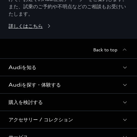
また、試乗のご予約や不明点などのご相談もお受けい
たします。
詳しくはこちら
Back to top
Audiを知る
Audiを探す・体験する
Audi ブランド
Story of Progress
購入を検討する
ディーラー検索
Audi Sport
新車在庫検索
アクセサリー / コレクション
モデル一覧
Formula 1®
試乗車・展示車検索
特別仕様モデル / 限定モデル
デジタルサービス