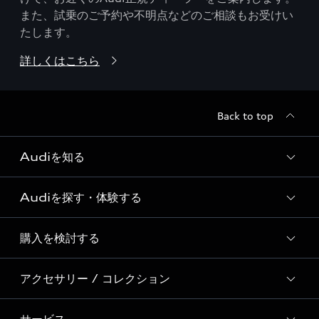
また、試乗のご予約や不明点などのご相談もお受けい
たします。
詳しくはこちら
Back to top
Audiを知る
Audiを探す・体験する
Audi ブランド
Story of Progress
購入を検討する
ディーラー検索
Audi Sport
新車在庫検索
アクセサリー / コレクション
モデル一覧
Formula 1®
試乗車・展示車検索
特別仕様モデル / 限定モデル
デジタルサービス