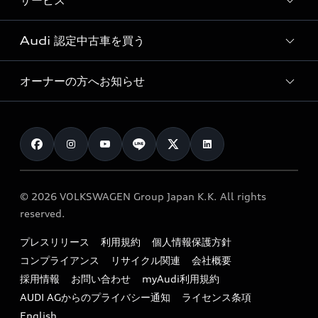
サービス
純正アクセサリー
見積り依頼
e-tronラインアップ
Audi exclusive
オンラインショップ
試乗予約
Audi 認定中古車を買う
サービス入庫予約
価格シミュレーション
Audi driving experience
Audi collection
サービスプログラム
車両比較
オーナーの方へお知らせ
Audi認定中古車
アウディナビアプリ
メンテナンス
ご購入サポート
Audi認定中古車検索
お知らせ
車検 / 定期点検
カタログ一覧
クオリティ
オーナー様向けキャンペーン
e-tronアフターサポート
保証
リコール関連情報
Audi Top Service紹介
© 2026 VOLKSWAGEN Group Japan K.K. All rights
メンテナンス
特定整備適用車一覧
reserved.
myAudi
24時間緊急サポート
リサイクル法
プレスリリース
利用規約
個人情報保護方針
ファイナンス
コンプライアンス
リサイクル関連
会社概要
よくある質問（FAQ）
採用情報
お問い合わせ
myAudi利用規約
キャンペーン / イベント
AUDI AGからのプライバシー通知
ライセンス条項
買取査定
English