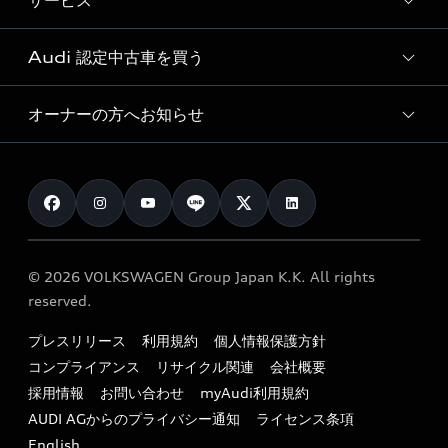
サービス
純正アクセサリー
見積り依頼
e-tronラインアップ
Audi exclusive
オンラインショップ
試乗予約
Audi 認定中古車を買う
サービス入庫予約
価格シミュレーション
Audi driving experience
Audi collection
サービスプログラム
車両比較
オーナーの方へお知らせ
Audi認定中古車
アウディナビアプリ
メンテナンス
ご購入サポート
Audi認定中古車検索
お知らせ
車検 / 定期点検
カタログ一覧
クオリティ
オーナー様向けキャンペーン
e-tronアフターサポート
保証
リコール関連情報
Audi Top Service紹介
© 2026 VOLKSWAGEN Group Japan K.K. All rights
メンテナンス
特定整備適用車一覧
reserved.
myAudi
24時間緊急サポート
リサイクル法
プレスリリース
利用規約
個人情報保護方針
ファイナンス
コンプライアンス
リサイクル関連
会社概要
よくある質問（FAQ）
採用情報
お問い合わせ
myAudi利用規約
キャンペーン / イベント
AUDI AGからのプライバシー通知
ライセンス条項
買取査定
English