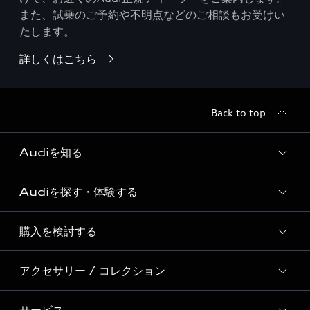
また、試乗のご予約や不明点などのご相談もお受けい
たします。
詳しくはこちら
Back to top
Audiを知る
Audiを探す・体験する
Audi ブランド
Story of Progress
購入を検討する
ディーラー検索
Audi Sport
新車在庫検索
アクセサリー / コレクション
モデル一覧
Formula 1®
試乗車・展示車検索
特別仕様モデル / 限定モデル
デジタルサービス