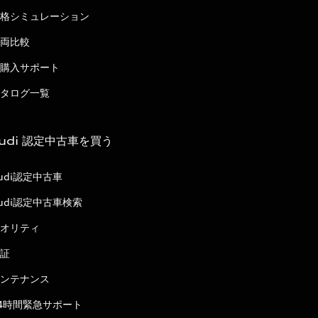
格シミュレーション
両比較
購入サポート
タログ一覧
udi 認定中古車を買う
udi認定中古車
udi認定中古車検索
オリティ
証
ンテナンス
4時間緊急サポート