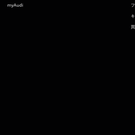
myAudi
フ
キ
買