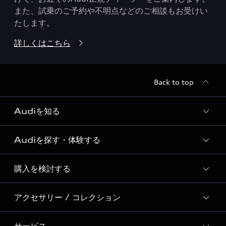
また、試乗のご予約や不明点などのご相談もお受けい
たします。
詳しくはこちら
Back to top
Audiを知る
Audiを探す・体験する
Audi ブランド
Story of Progress
購入を検討する
ディーラー検索
Audi Sport
新車在庫検索
アクセサリー / コレクション
モデル一覧
Formula 1®
試乗車・展示車検索
特別仕様モデル / 限定モデル
デジタルサービス