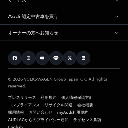
サービス
純正アクセサリー
見積り依頼
e-tronラインアップ
Audi exclusive
オンラインショップ
試乗予約
Audi 認定中古車を買う
サービス入庫予約
価格シミュレーション
Audi driving experience
Audi collection
サービスプログラム
車両比較
オーナーの方へお知らせ
Audi認定中古車
アウディナビアプリ
メンテナンス
ご購入サポート
Audi認定中古車検索
お知らせ
車検 / 定期点検
カタログ一覧
クオリティ
オーナー様向けキャンペーン
e-tronアフターサポート
保証
リコール関連情報
Audi Top Service紹介
© 2026 VOLKSWAGEN Group Japan K.K. All rights
メンテナンス
特定整備適用車一覧
reserved.
myAudi
24時間緊急サポート
リサイクル法
プレスリリース
利用規約
個人情報保護方針
ファイナンス
コンプライアンス
リサイクル関連
会社概要
よくある質問（FAQ）
採用情報
お問い合わせ
myAudi利用規約
キャンペーン / イベント
AUDI AGからのプライバシー通知
ライセンス条項
買取査定
English