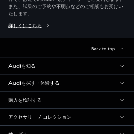
また、試乗のご予約や不明点などのご相談もお受けい
たします。
詳しくはこちら
Back to top
Audiを知る
Audiを探す・体験する
Audi ブランド
Story of Progress
購入を検討する
ディーラー検索
Audi Sport
新車在庫検索
アクセサリー / コレクション
モデル一覧
Formula 1®
試乗車・展示車検索
特別仕様モデル / 限定モデル
デジタルサービス