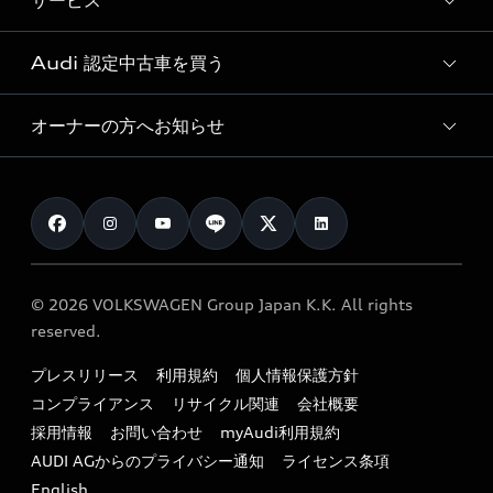
サービス
純正アクセサリー
見積り依頼
e-tronラインアップ
Audi exclusive
オンラインショップ
試乗予約
Audi 認定中古車を買う
サービス入庫予約
価格シミュレーション
Audi driving experience
Audi collection
サービスプログラム
車両比較
オーナーの方へお知らせ
Audi認定中古車
アウディナビアプリ
メンテナンス
ご購入サポート
Audi認定中古車検索
お知らせ
車検 / 定期点検
カタログ一覧
クオリティ
オーナー様向けキャンペーン
e-tronアフターサポート
保証
リコール関連情報
Audi Top Service紹介
© 2026 VOLKSWAGEN Group Japan K.K. All rights
メンテナンス
特定整備適用車一覧
reserved.
myAudi
24時間緊急サポート
リサイクル法
プレスリリース
利用規約
個人情報保護方針
ファイナンス
コンプライアンス
リサイクル関連
会社概要
よくある質問（FAQ）
採用情報
お問い合わせ
myAudi利用規約
キャンペーン / イベント
AUDI AGからのプライバシー通知
ライセンス条項
買取査定
English