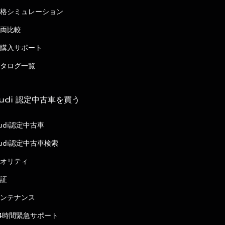
格シミュレーション
両比較
購入サポート
タログ一覧
udi 認定中古車を買う
udi認定中古車
udi認定中古車検索
オリティ
証
ンテナンス
4時間緊急サポート