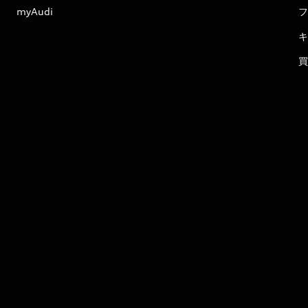
myAudi
フ
キ
買