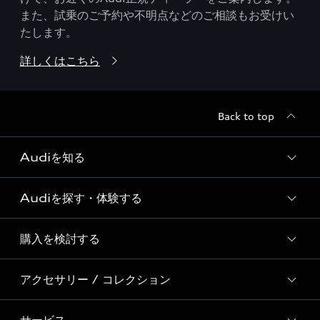
また、試乗のご予約や不明点などのご相談もお受けい
たします。
詳しくはこちら
Back to top
Audiを知る
Audiを探す・体験する
Audi ブランド
Story of Progress
購入を検討する
ディーラー検索
Audi Sport
新車在庫検索
アクセサリー / コレクション
モデル一覧
Formula 1®
試乗車・展示車検索
特別仕様モデル / 限定モデル
デジタルサービス