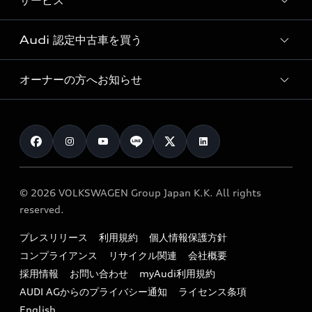
サービス
純正アクセサリー
見積り依頼
e-tronラインアップ
Audi exclusive
オンラインショップ
試乗予約
Audi 認定中古車を買う
サービス入庫予約
価格シミュレーション
Audi driving experience
Audi collection
サービスプログラム
車両比較
オーナーの方へお知らせ
Audi認定中古車
アウディナビアプリ
メンテナンス
ご購入サポート
Audi認定中古車検索
お知らせ
車検 / 定期点検
カタログ一覧
クオリティ
オーナー様向けキャンペーン
e-tronアフターサポート
保証
リコール関連情報
Audi Top Service紹介
© 2026 VOLKSWAGEN Group Japan K.K. All rights
メンテナンス
特定整備適用車一覧
reserved.
myAudi
24時間緊急サポート
リサイクル法
プレスリリース
利用規約
個人情報保護方針
ファイナンス
コンプライアンス
リサイクル関連
会社概要
よくある質問（FAQ）
採用情報
お問い合わせ
myAudi利用規約
キャンペーン / イベント
AUDI AGからのプライバシー通知
ライセンス条項
買取査定
English