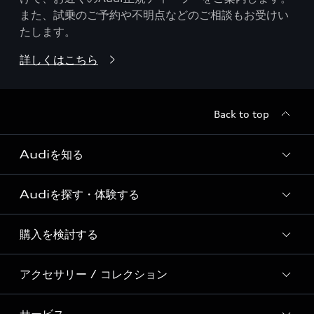
また、試乗のご予約や不明点などのご相談もお受けい
たします。
詳しくはこちら
Back to top
Audiを知る
Audiを探す・体験する
Audi ブランド
Story of Progress
購入を検討する
ディーラー検索
Audi Sport
新車在庫検索
アクセサリー / コレクション
モデル一覧
Formula 1®
試乗車・展示車検索
特別仕様モデル / 限定モデル
デジタルサービス