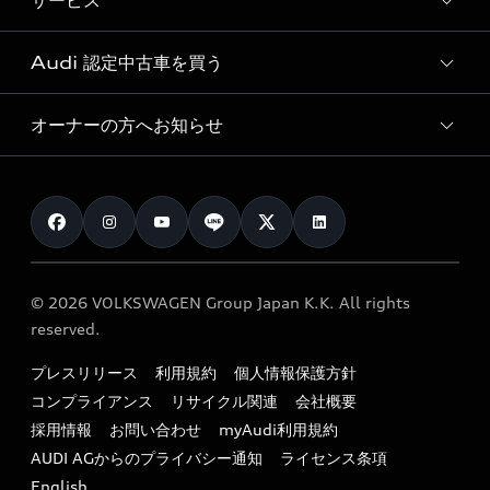
サービス
純正アクセサリー
見積り依頼
e-tronラインアップ
Audi exclusive
オンラインショップ
試乗予約
Audi 認定中古車を買う
サービス入庫予約
価格シミュレーション
Audi driving experience
Audi collection
サービスプログラム
車両比較
オーナーの方へお知らせ
Audi認定中古車
アウディナビアプリ
メンテナンス
ご購入サポート
Audi認定中古車検索
お知らせ
車検 / 定期点検
カタログ一覧
クオリティ
オーナー様向けキャンペーン
e-tronアフターサポート
保証
リコール関連情報
Audi Top Service紹介
© 2026 VOLKSWAGEN Group Japan K.K. All rights
メンテナンス
特定整備適用車一覧
reserved.
myAudi
24時間緊急サポート
リサイクル法
プレスリリース
利用規約
個人情報保護方針
ファイナンス
コンプライアンス
リサイクル関連
会社概要
よくある質問（FAQ）
採用情報
お問い合わせ
myAudi利用規約
キャンペーン / イベント
AUDI AGからのプライバシー通知
ライセンス条項
買取査定
English