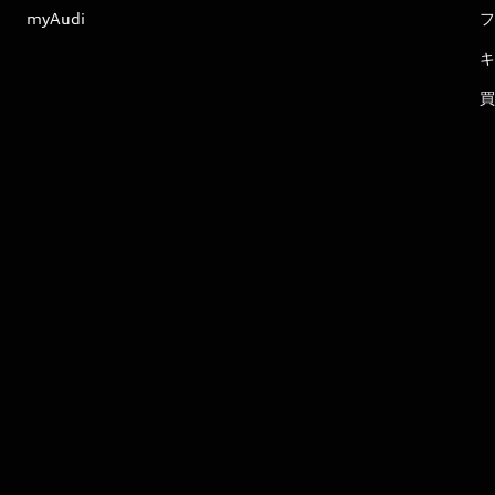
myAudi
フ
キ
買