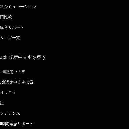
格シミュレーション
両比較
購入サポート
タログ一覧
udi 認定中古車を買う
udi認定中古車
udi認定中古車検索
オリティ
証
ンテナンス
4時間緊急サポート