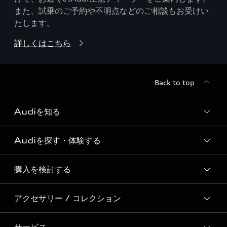
また、試乗のご予約や不明点などのご相談もお受けい
たします。
詳しくはこちら
Back to top
Audiを知る
Audiを探す・体験する
Audi ブランド
Story of Progress
購入を検討する
ディーラー検索
Audi Sport
新車在庫検索
アクセサリー / コレクション
モデル一覧
Formula 1®
試乗車・展示車検索
特別仕様モデル / 限定モデル
デジタルサービス