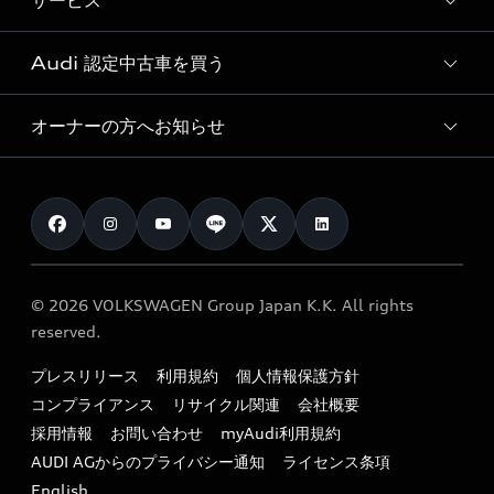
サービス
純正アクセサリー
見積り依頼
e-tronラインアップ
Audi exclusive
オンラインショップ
試乗予約
Audi 認定中古車を買う
サービス入庫予約
価格シミュレーション
Audi driving experience
Audi collection
サービスプログラム
車両比較
オーナーの方へお知らせ
Audi認定中古車
アウディナビアプリ
メンテナンス
ご購入サポート
Audi認定中古車検索
お知らせ
車検 / 定期点検
カタログ一覧
クオリティ
オーナー様向けキャンペーン
e-tronアフターサポート
保証
リコール関連情報
Audi Top Service紹介
© 2026 VOLKSWAGEN Group Japan K.K. All rights
メンテナンス
特定整備適用車一覧
reserved.
myAudi
24時間緊急サポート
リサイクル法
プレスリリース
利用規約
個人情報保護方針
ファイナンス
コンプライアンス
リサイクル関連
会社概要
よくある質問（FAQ）
採用情報
お問い合わせ
myAudi利用規約
キャンペーン / イベント
AUDI AGからのプライバシー通知
ライセンス条項
買取査定
English