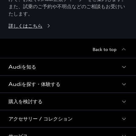
また、試乗のご予約や不明点などのご相談もお受けい
たします。
詳しくはこちら
Back to top
Audiを知る
Audiを探す・体験する
Audi ブランド
Story of Progress
購入を検討する
ディーラー検索
Audi Sport
新車在庫検索
アクセサリー / コレクション
モデル一覧
Formula 1®
試乗車・展示車検索
特別仕様モデル / 限定モデル
デジタルサービス