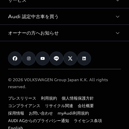
サービス
純正アクセサリー
見積り依頼
e-tronラインアップ
Audi exclusive
オンラインショップ
試乗予約
Audi 認定中古車を買う
サービス入庫予約
価格シミュレーション
Audi driving experience
Audi collection
サービスプログラム
車両比較
オーナーの方へお知らせ
Audi認定中古車
アウディナビアプリ
メンテナンス
ご購入サポート
Audi認定中古車検索
お知らせ
車検 / 定期点検
カタログ一覧
クオリティ
オーナー様向けキャンペーン
e-tronアフターサポート
保証
リコール関連情報
Audi Top Service紹介
© 2026 VOLKSWAGEN Group Japan K.K. All rights
メンテナンス
特定整備適用車一覧
reserved.
myAudi
24時間緊急サポート
リサイクル法
プレスリリース
利用規約
個人情報保護方針
ファイナンス
コンプライアンス
リサイクル関連
会社概要
よくある質問（FAQ）
採用情報
お問い合わせ
myAudi利用規約
キャンペーン / イベント
AUDI AGからのプライバシー通知
ライセンス条項
買取査定
English