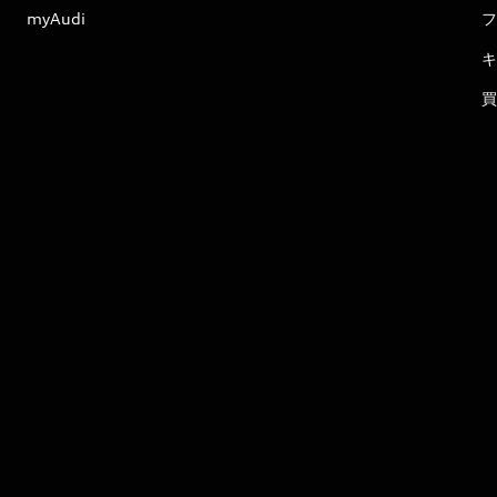
myAudi
フ
キ
買