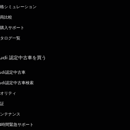
格シミュレーション
両比較
購入サポート
タログ一覧
udi 認定中古車を買う
udi認定中古車
udi認定中古車検索
オリティ
証
ンテナンス
4時間緊急サポート